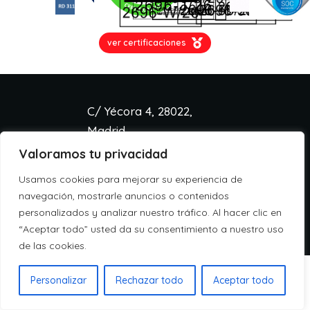
ver certificaciones
C/ Yécora 4, 28022,
Madrid
Valoramos tu privacidad
info@aspa.cloud
+34 918 333 233
Usamos cookies para mejorar su experiencia de
Aviso legal
navegación, mostrarle anuncios o contenidos
Política de cookies
personalizados y analizar nuestro tráfico. Al hacer clic en
Política de privacidad
“Aceptar todo” usted da su consentimiento a nuestro uso
de las cookies.
Personalizar
Rechazar todo
Aceptar todo