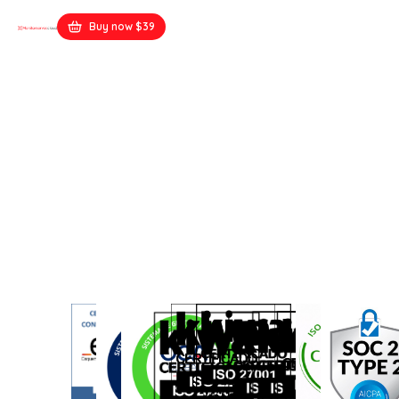
Buy now $39
Elementor Blank