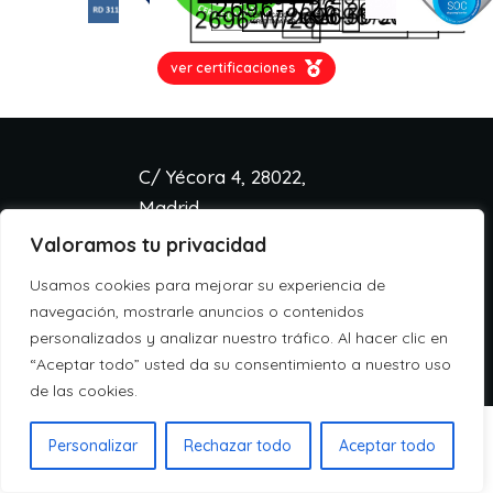
ver certificaciones
C/ Yécora 4, 28022,
Madrid
Valoramos tu privacidad
info@aspa.cloud
+34 918 333 233
Usamos cookies para mejorar su experiencia de
Aviso legal
navegación, mostrarle anuncios o contenidos
Política de cookies
personalizados y analizar nuestro tráfico. Al hacer clic en
Política de privacidad
“Aceptar todo” usted da su consentimiento a nuestro uso
de las cookies.
Personalizar
Rechazar todo
Aceptar todo