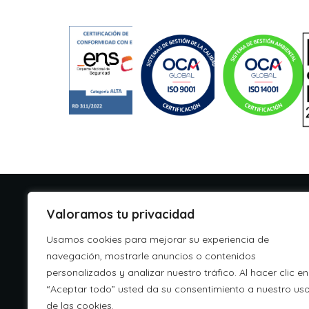
Valoramos tu privacidad
C/ Yécora 4, 28022, Madrid
Usamos cookies para mejorar su experiencia de
info@aspa.cloud
navegación, mostrarle anuncios o contenidos
personalizados y analizar nuestro tráfico. Al hacer clic en
+34 918 333 233
“Aceptar todo” usted da su consentimiento a nuestro us
de las cookies.