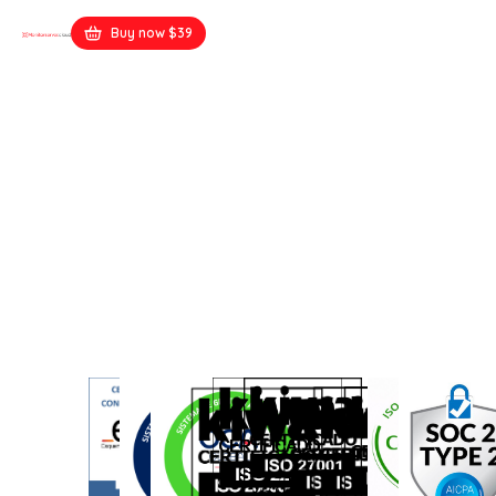
Buy now $39
Law Firm