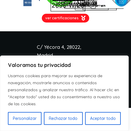
ver certificaciones
C/ Yécora 4, 28022,
Madrid
Valoramos tu privacidad
info@aspa.cloud
+34 918 333 233
Usamos cookies para mejorar su experiencia de
Aviso legal
navegación, mostrarle anuncios o contenidos
Política de cookies
personalizados y analizar nuestro tráfico. Al hacer clic en
Política de privacidad
“Aceptar todo” usted da su consentimiento a nuestro uso
de las cookies.
Personalizar
Rechazar todo
Aceptar todo