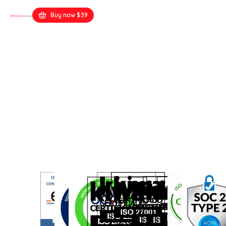
Buy now $39
WPBakery Main Demo