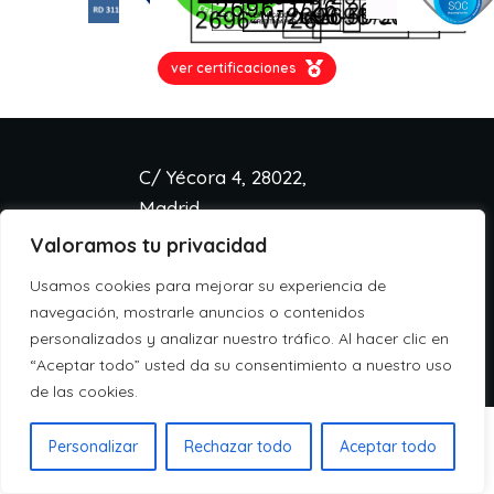
ver certificaciones
C/ Yécora 4, 28022,
Madrid
Valoramos tu privacidad
info@aspa.cloud
+34 918 333 233
Usamos cookies para mejorar su experiencia de
Aviso legal
navegación, mostrarle anuncios o contenidos
Política de cookies
personalizados y analizar nuestro tráfico. Al hacer clic en
Política de privacidad
“Aceptar todo” usted da su consentimiento a nuestro uso
de las cookies.
Personalizar
Rechazar todo
Aceptar todo