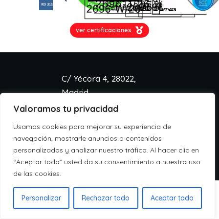
ver certificaciones
C/ Yécora 4, 28022,
Madrid
Valoramos tu privacidad
info@aspa.cloud
+34 918 333 233
Usamos cookies para mejorar su experiencia de
Aviso legal
navegación, mostrarle anuncios o contenidos
Política de cookies
personalizados y analizar nuestro tráfico. Al hacer clic en
Política de privacidad
“Aceptar todo” usted da su consentimiento a nuestro uso
de las cookies.
Personalizar
Rechazar todo
Aceptar todo