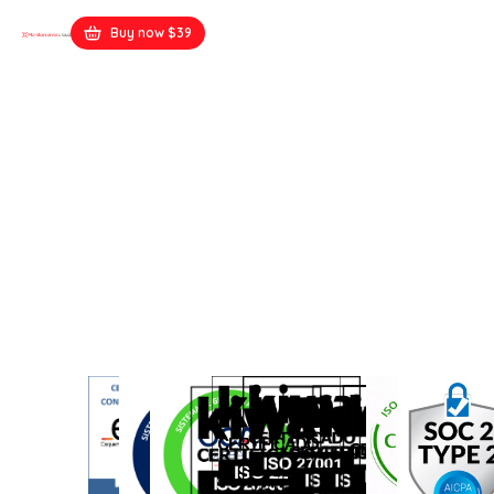
Buy now $39
Psychology