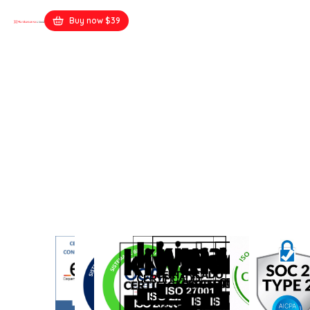
Buy now $39
Restaurant