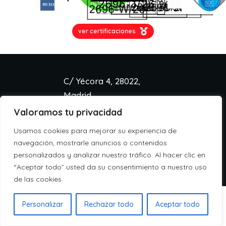
ver certificaciones
C/ Yécora 4, 28022,
Madrid
Valoramos tu privacidad
info@aspa.cloud
+34 918 333 233
Usamos cookies para mejorar su experiencia de
Aviso legal
navegación, mostrarle anuncios o contenidos
Política de cookies
personalizados y analizar nuestro tráfico. Al hacer clic en
Política de privacidad
“Aceptar todo” usted da su consentimiento a nuestro uso
de las cookies.
Personalizar
Rechazar todo
Aceptar todo