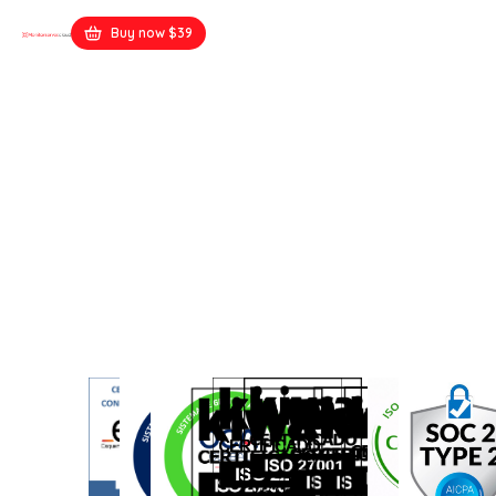
Buy now $39
WPBakery Starter