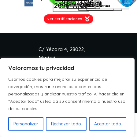
ver certificaciones
C/ Yécora 4, 28022,
Madrid
Valoramos tu privacidad
info@aspa.cloud
+34 918 333 233
Usamos cookies para mejorar su experiencia de
Aviso legal
navegación, mostrarle anuncios o contenidos
Política de cookies
personalizados y analizar nuestro tráfico. Al hacer clic en
Política de privacidad
“Aceptar todo” usted da su consentimiento a nuestro uso
de las cookies.
Personalizar
Rechazar todo
Aceptar todo