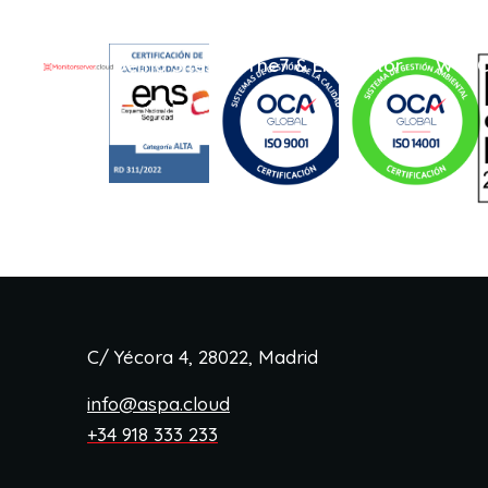
Demo Sites
The7 & Elementor
WooC
C/ Yécora 4, 28022, Madrid
info@aspa.cloud
+34 918 333 233