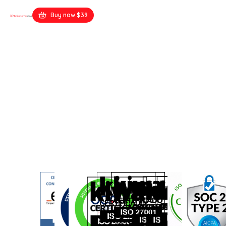
Buy now $39
abbacakes.co.uk