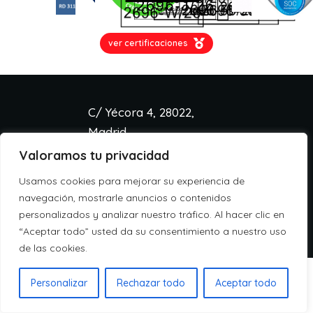
ver certificaciones
C/ Yécora 4, 28022,
Madrid
Valoramos tu privacidad
info@aspa.cloud
+34 918 333 233
Usamos cookies para mejorar su experiencia de
Aviso legal
navegación, mostrarle anuncios o contenidos
Política de cookies
personalizados y analizar nuestro tráfico. Al hacer clic en
Política de privacidad
“Aceptar todo” usted da su consentimiento a nuestro uso
de las cookies.
Personalizar
Rechazar todo
Aceptar todo