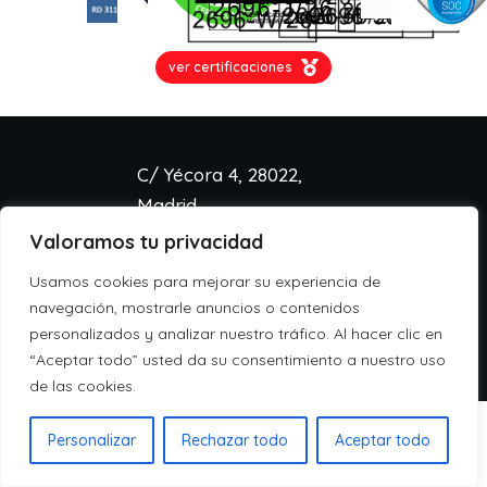
ver certificaciones
C/ Yécora 4, 28022,
Madrid
Valoramos tu privacidad
info@aspa.cloud
+34 918 333 233
Usamos cookies para mejorar su experiencia de
Aviso legal
navegación, mostrarle anuncios o contenidos
Política de cookies
personalizados y analizar nuestro tráfico. Al hacer clic en
Política de privacidad
“Aceptar todo” usted da su consentimiento a nuestro uso
de las cookies.
Personalizar
Rechazar todo
Aceptar todo