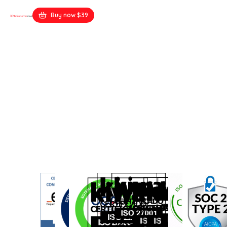
Buy now $39
couture-stuen.dk