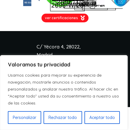
ver certificaciones
C/ Yécora 4, 28022,
Madrid
Valoramos tu privacidad
info@aspa.cloud
+34 918 333 233
Usamos cookies para mejorar su experiencia de
Aviso legal
navegación, mostrarle anuncios o contenidos
Política de cookies
personalizados y analizar nuestro tráfico. Al hacer clic en
Política de privacidad
“Aceptar todo” usted da su consentimiento a nuestro uso
de las cookies.
Personalizar
Rechazar todo
Aceptar todo