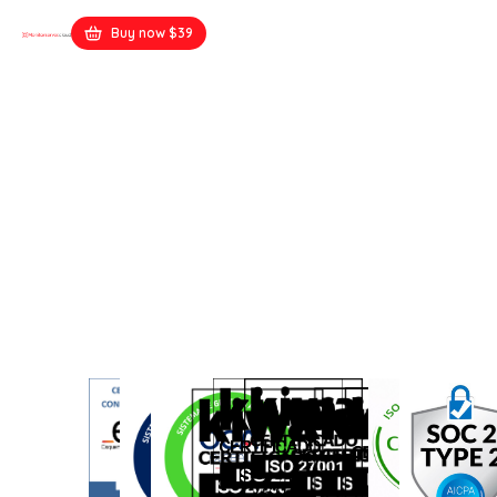
Buy now $39
elena-dobre.ro