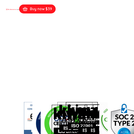
Buy now $39
plamsi.net