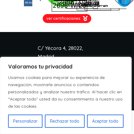
ver certificaciones
C/ Yécora 4, 28022,
Madrid
Valoramos tu privacidad
info@aspa.cloud
+34 918 333 233
Usamos cookies para mejorar su experiencia de
Aviso legal
navegación, mostrarle anuncios o contenidos
Política de cookies
personalizados y analizar nuestro tráfico. Al hacer clic en
Política de privacidad
“Aceptar todo” usted da su consentimiento a nuestro uso
de las cookies.
Personalizar
Rechazar todo
Aceptar todo